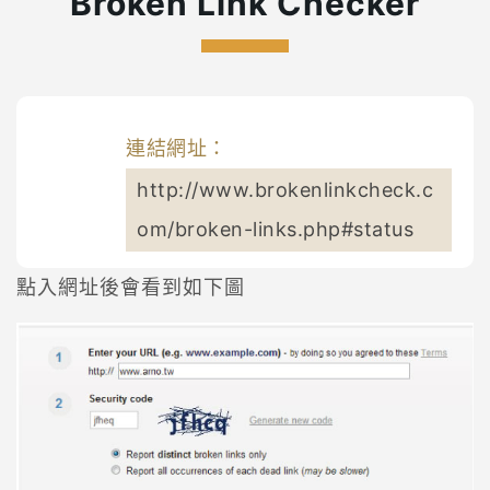
Broken Link Checker
連結網址：
http://www.brokenlinkcheck.c
om/broken-links.php#status
點入網址後會看到如下圖