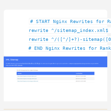
# START Nginx Rewrites for R
rewrite ^/sitemap_index.xml$
rewrite ^/([^/]+?)-sitemap([
# END Nginx Rewrites for Ran