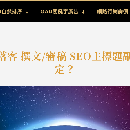
O自然排序
GAD關鍵字廣告
網路行銷詢價
客 撰文/審稿 SEO主標
定？