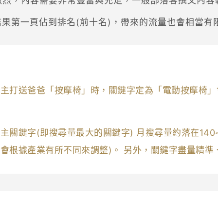
爭激烈，內容需要非常豐富與充足，一般部落客撰文內容
果第一頁佔到排名(前十名)，帶來的流量也會相當有
想主打送爸爸「按摩椅」時，關鍵字定為「電動按摩椅」
主關鍵字(即搜尋量最大的關鍵字) 月搜尋量約落在140
會根據產業有所不同來調整)。 另外，關鍵字盡量精準